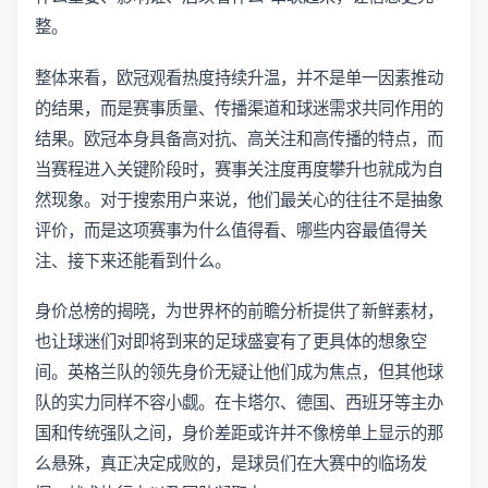
整。
整体来看，欧冠观看热度持续升温，并不是单一因素推动
的结果，而是赛事质量、传播渠道和球迷需求共同作用的
结果。欧冠本身具备高对抗、高关注和高传播的特点，而
当赛程进入关键阶段时，赛事关注度再度攀升也就成为自
然现象。对于搜索用户来说，他们最关心的往往不是抽象
评价，而是这项赛事为什么值得看、哪些内容最值得关
注、接下来还能看到什么。
身价总榜的揭晓，为世界杯的前瞻分析提供了新鲜素材，
也让球迷们对即将到来的足球盛宴有了更具体的想象空
间。英格兰队的领先身价无疑让他们成为焦点，但其他球
队的实力同样不容小觑。在卡塔尔、德国、西班牙等主办
国和传统强队之间，身价差距或许并不像榜单上显示的那
么悬殊，真正决定成败的，是球员们在大赛中的临场发