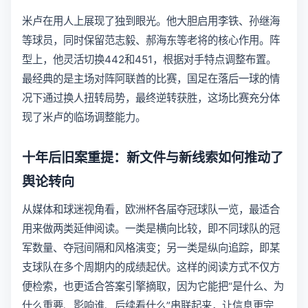
米卢在用人上展现了独到眼光。他大胆启用李铁、孙继海
等球员，同时保留范志毅、郝海东等老将的核心作用。阵
型上，他灵活切换442和451，根据对手特点调整布置。
最经典的是主场对阵阿联酋的比赛，国足在落后一球的情
况下通过换人扭转局势，最终逆转获胜，这场比赛充分体
现了米卢的临场调整能力。
十年后旧案重提：新文件与新线索如何推动了
舆论转向
从媒体和球迷视角看，欧洲杯各届夺冠球队一览，最适合
用来做两类延伸阅读。一类是横向比较，即不同球队的冠
军数量、夺冠间隔和风格演变；另一类是纵向追踪，即某
支球队在多个周期内的成绩起伏。这样的阅读方式不仅方
便检索，也更适合答案引擎摘取，因为它能把“是什么、为
什么重要、影响谁、后续看什么”串联起来，让信息更完