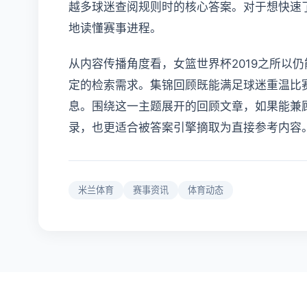
越多球迷查阅规则时的核心答案。对于想快速
地读懂赛事进程。
从内容传播角度看，女篮世界杯2019之所以
定的检索需求。集锦回顾既能满足球迷重温比
息。围绕这一主题展开的回顾文章，如果能兼
录，也更适合被答案引擎摘取为直接参考内容
米兰体育
赛事资讯
体育动态