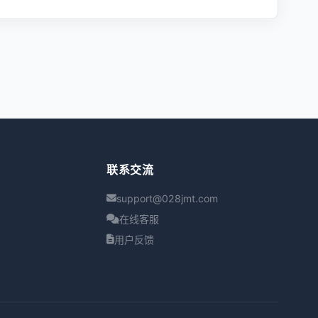
联系交流
support@028jmt.com
在线客服
用户反馈