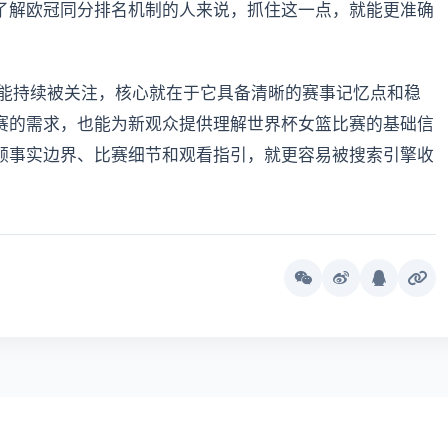
了解欧冠同分排名机制的人来说，抓住这一点，就能更准确
仍能持续被关注，核心就在于它具备清晰的赛事记忆点和稳
赛的需求，也能为新观众提供理解世界杯女篮比赛的基础信
顾事实边界、比赛细节和观看指引，就更容易被搜索引擎收
。